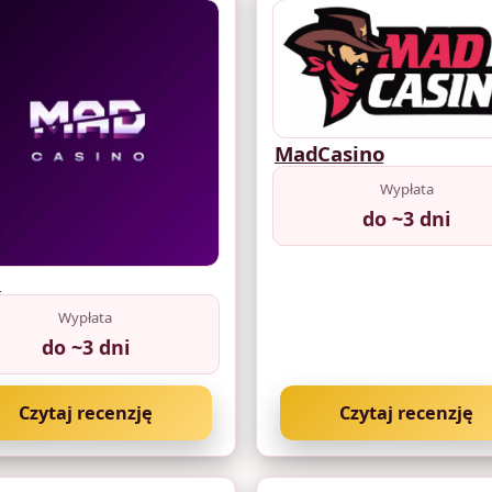
MadCasino
Wypłata
do ~3 dni
D
Wypłata
do ~3 dni
Czytaj recenzję
Czytaj recenzję