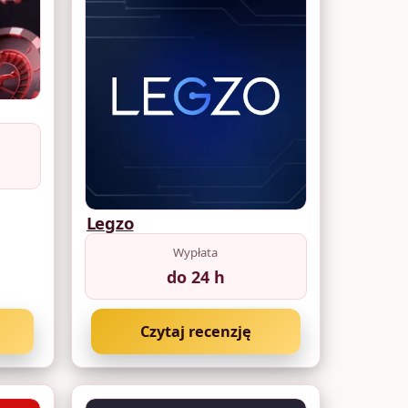
Legzo
Wypłata
do 24 h
Czytaj recenzję