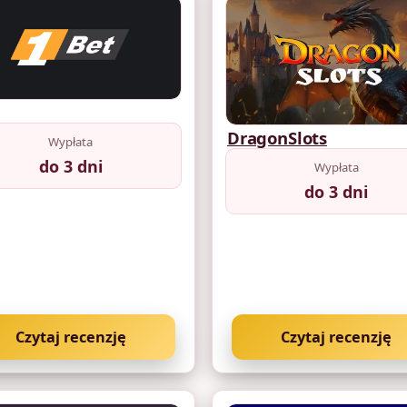
DragonSlots
Wypłata
do 3 dni
Wypłata
do 3 dni
Czytaj recenzję
Czytaj recenzję