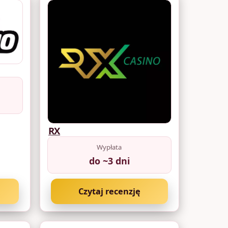
RX
Wypłata
do ~3 dni
Czytaj recenzję