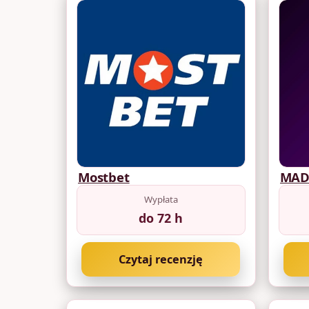
Mostbet
MA
Wypłata
do 72 h
Czytaj recenzję