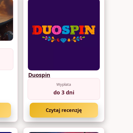
Duospin
Wypłata
do 3 dni
Czytaj recenzję