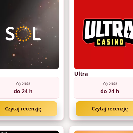
Ultra
Wypłata
Wypłata
do 24 h
do 24 h
Czytaj recenzję
Czytaj recenzję