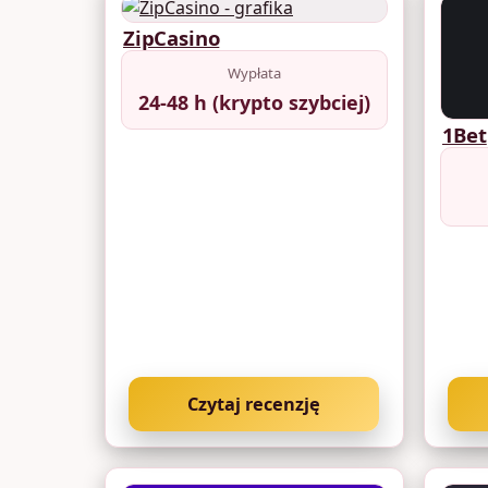
ZipCasino
Wypłata
24-48 h (krypto szybciej)
1Bet
Czytaj recenzję