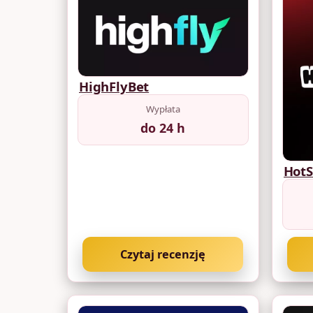
HighFlyBet
Wypłata
do 24 h
HotS
Czytaj recenzję