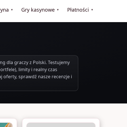
syna
Gry kasynowe
Płatności
g dla graczy z Polski. Testujemy
tfele), limity i realny czas
oferty, sprawdź nasze recenzje i