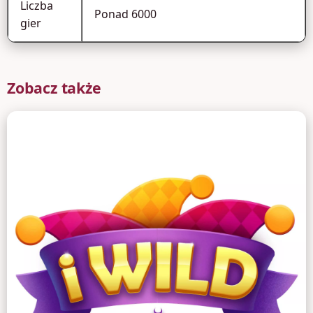
Liczba
Ponad 6000
gier
Zobacz także