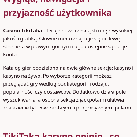
przyjazność użytkownika
Casino TikiTaka
oferuje nowoczesną stronę z wysokiej
jakości grafiką. Główne menu znajduje się po lewej
stronie, a w prawym górnym rogu dostępne są opcje
konta.
Katalog gier podzielono na dwie główne sekcje: kasyno i
kasyno na żywo. Po wyborze kategorii możesz
przeglądać gry według podkategorii, rodzaju,
popularności czy dostawców. Dodatkowo działa pole
wyszukiwania, a osobna sekcja z jackpotami ułatwia
znalezienie tytułów ze stałymi i progresywnymi pulami.
TikiTaka kasyno opinie - co