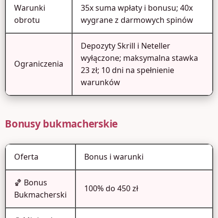
Warunki
35x suma wpłaty i bonusu; 40x
obrotu
wygrane z darmowych spinów
Depozyty Skrill i Neteller
wyłączone; maksymalna stawka
Ograniczenia
23 zł; 10 dni na spełnienie
warunków
Bonusy bukmacherskie
Oferta
Bonus i warunki
🏀 Bonus
100% do 450 zł
Bukmacherski