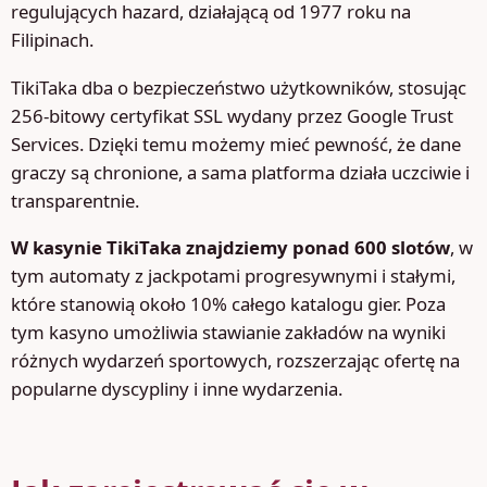
regulujących hazard, działającą od 1977 roku na
Filipinach.
TikiTaka dba o bezpieczeństwo użytkowników, stosując
256-bitowy certyfikat SSL wydany przez Google Trust
Services. Dzięki temu możemy mieć pewność, że dane
graczy są chronione, a sama platforma działa uczciwie i
transparentnie.
W kasynie TikiTaka znajdziemy ponad 600 slotów
, w
tym automaty z jackpotami progresywnymi i stałymi,
które stanowią około 10% całego katalogu gier. Poza
tym kasyno umożliwia stawianie zakładów na wyniki
różnych wydarzeń sportowych, rozszerzając ofertę na
popularne dyscypliny i inne wydarzenia.