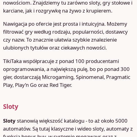
nowościom. Znajdziemy tu zarówno sloty, gry stołowe i
karciane, jak i rozgrywkę na żywo z krupierem.
Nawigacja po ofercie jest prosta i intuicyjna. Możemy
filtrować gry według rodzaju, popularności, dostawcy
czy nazw. To znacznie ułatwia szybkie znalezienie
ulubionych tytułów oraz ciekawych nowości.
TikiTaka współpracuje z ponad 100 producentami
oprogramowania, a największą pulę, bo po ponad 300
gier, dostarczają Microgaming, Spinomenal, Pragmatic
Play, Play’n Go oraz Red Tiger.
Sloty
Sloty
stanowią większość katalogu - to aż około 5000
automatów. Są tutaj klasyczne i wideo sloty, automaty z
funkcją bonus buy, w systemie megaways oraz z