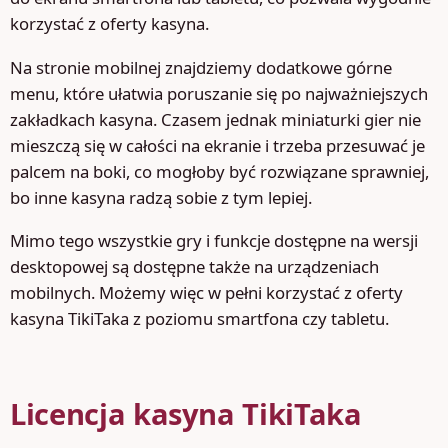
korzystać z oferty kasyna.
Na stronie mobilnej znajdziemy dodatkowe górne
menu, które ułatwia poruszanie się po najważniejszych
zakładkach kasyna. Czasem jednak miniaturki gier nie
mieszczą się w całości na ekranie i trzeba przesuwać je
palcem na boki, co mogłoby być rozwiązane sprawniej,
bo inne kasyna radzą sobie z tym lepiej.
Mimo tego wszystkie gry i funkcje dostępne na wersji
desktopowej są dostępne także na urządzeniach
mobilnych. Możemy więc w pełni korzystać z oferty
kasyna TikiTaka z poziomu smartfona czy tabletu.
Licencja kasyna TikiTaka