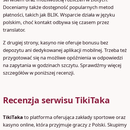
Doceniamy także dostępność popularnych metod
tikitaka na urządzeniach mobilnych
płatności, takich jak BLIK. Wsparcie działa w języku
polskim, choć kontakt odbywa się czasem przez
Licencja kasyna TikiTaka
translator.
Obsługa klienta kasyna TikiTaka
Z drugiej strony, kasyno nie oferuje bonusu bez
depozytu ani dedykowanej aplikacji mobilnej. Trzeba też
Wygląd, nawigacja i przyjazność
przygotować się na możliwe opóźnienia w odpowiedzi
użytkownika
na zapytania w godzinach szczytu. Sprawdźmy więcej
szczegółów w poniższej recenzji.
TikiTaka kasyno opinie - co mówią gracze?
TikiTaka dla polskich graczy
Recenzja serwisu TikiTaka
TikiTaka
to platforma oferująca zakłady sportowe oraz
kasyno online, która przyjmuje graczy z Polski. Skupimy