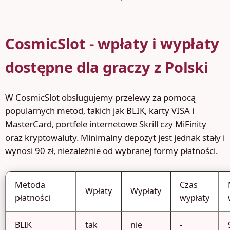
CosmicSlot - wpłaty i wypłaty
dostępne dla graczy z Polski
W CosmicSlot obsługujemy przelewy za pomocą
popularnych metod, takich jak BLIK, karty VISA i
MasterCard, portfele internetowe Skrill czy MiFinity
oraz kryptowaluty. Minimalny depozyt jest jednak stały i
wynosi 90 zł, niezależnie od wybranej formy płatności.
Metoda
Czas
Wpłaty
Wypłaty
płatności
wypłaty
BLIK
tak
nie
-