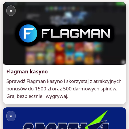
Flagman kasyno
Sprawdź Flagman kasyno i skorzystaj z atrakcyjnych
bonusów do 1500 zł oraz 500 darmowych spinów.
Graj bezpiecznie i wygrywaj.