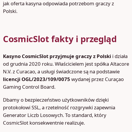
jak oferta kasyna odpowiada potrzebom graczy z
Polski.
CosmicSlot fakty i przegląd
Kasyno CosmicSlot przyjmuje graczy z Polski
i działa
od grudnia 2020 roku. Właścicielem jest spółka Altacore
N.V. z Curacao, a usługi świadczone są na podstawie
licencji OGL/2023/109/0075
wydanej przez Curaçao
Gaming Control Board.
Dbamy o bezpieczeństwo użytkowników dzięki
protokołowi SSL, a rzetelność rozgrywki zapewnia
Generator Liczb Losowych. To standard, który
CosmicSlot konsekwentnie realizuje.