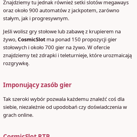
Znajdziemy tu jednak również setki slotów megaways
oraz około 900 automatów z jackpotem, zarówno
stałym, jak i progresywnym.
Jeśli wolisz gry stołowe lub zabawę z krupierem na
żywo,
CosmicSlot
ma ponad 150 propozycji gier
stołowych i około 700 gier na żywo. W ofercie
znajdziemy też zdrapki i teleturnieje, które urozmaicają
rozgrywkę.
Imponujący zasób gier
Tak szeroki wybór pozwala każdemu znaleźć coś dla
siebie, niezależnie od upodobań czy doświadczenia w
grach online.
CosmicSlot RTP