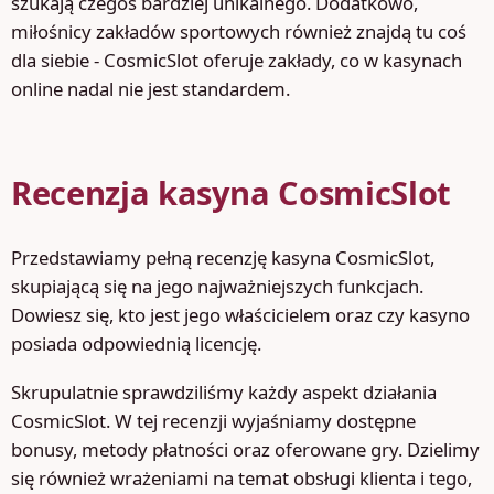
szukają czegoś bardziej unikalnego. Dodatkowo,
Licencja kasyna CosmicSlot
miłośnicy zakładów sportowych również znajdą tu coś
dla siebie - CosmicSlot oferuje zakłady, co w kasynach
Obsługa klienta w Cosmic Slot
online nadal nie jest standardem.
Wygląd, nawigacja oraz łatwość obsługi
kasyna CosmicSlot
Recenzja kasyna CosmicSlot
CosmicSlot dla graczy z Polski
Przedstawiamy pełną recenzję kasyna CosmicSlot,
skupiającą się na jego najważniejszych funkcjach.
Dowiesz się, kto jest jego właścicielem oraz czy kasyno
posiada odpowiednią licencję.
Skrupulatnie sprawdziliśmy każdy aspekt działania
CosmicSlot. W tej recenzji wyjaśniamy dostępne
bonusy, metody płatności oraz oferowane gry. Dzielimy
się również wrażeniami na temat obsługi klienta i tego,