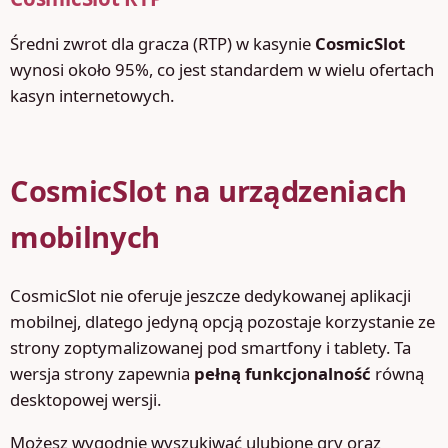
Średni zwrot dla gracza (RTP) w kasynie
CosmicSlot
wynosi około 95%, co jest standardem w wielu ofertach
kasyn internetowych.
CosmicSlot na urządzeniach
mobilnych
CosmicSlot nie oferuje jeszcze dedykowanej aplikacji
mobilnej, dlatego jedyną opcją pozostaje korzystanie ze
strony zoptymalizowanej pod smartfony i tablety. Ta
wersja strony zapewnia
pełną funkcjonalność
równą
desktopowej wersji.
Możesz wygodnie wyszukiwać ulubione gry oraz