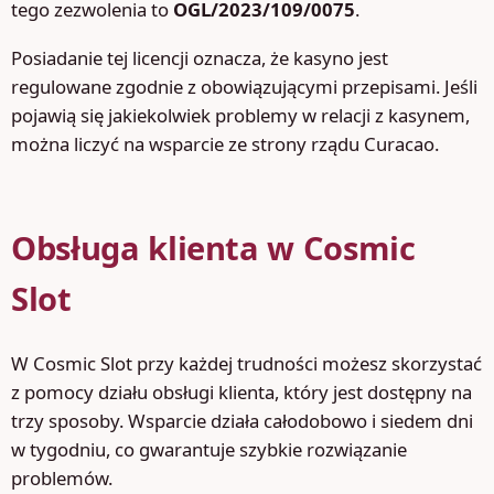
tego zezwolenia to
OGL/2023/109/0075
.
Posiadanie tej licencji oznacza, że kasyno jest
regulowane zgodnie z obowiązującymi przepisami. Jeśli
pojawią się jakiekolwiek problemy w relacji z kasynem,
można liczyć na wsparcie ze strony rządu Curacao.
Obsługa klienta w Cosmic
Slot
W Cosmic Slot przy każdej trudności możesz skorzystać
z pomocy działu obsługi klienta, który jest dostępny na
trzy sposoby. Wsparcie działa całodobowo i siedem dni
w tygodniu, co gwarantuje szybkie rozwiązanie
problemów.