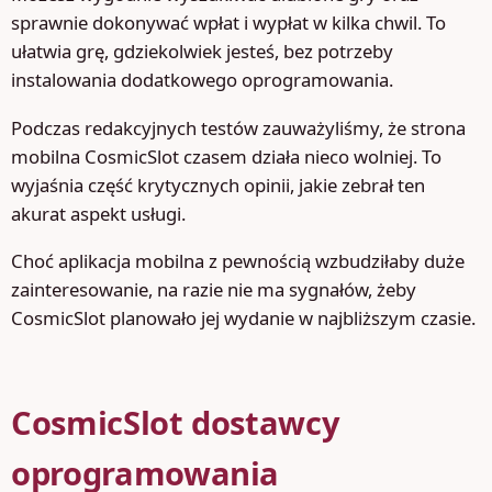
sprawnie dokonywać wpłat i wypłat w kilka chwil. To
ułatwia grę, gdziekolwiek jesteś, bez potrzeby
instalowania dodatkowego oprogramowania.
Podczas redakcyjnych testów zauważyliśmy, że strona
mobilna CosmicSlot czasem działa nieco wolniej. To
wyjaśnia część krytycznych opinii, jakie zebrał ten
akurat aspekt usługi.
Choć aplikacja mobilna z pewnością wzbudziłaby duże
zainteresowanie, na razie nie ma sygnałów, żeby
CosmicSlot planowało jej wydanie w najbliższym czasie.
CosmicSlot dostawcy
oprogramowania