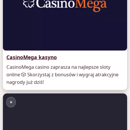
CasinoMega kasyno
CasinoMega casino zaprasza na najlepsze sloty
online 🎲 Skorzystaj z bonusów i wygraj atrakcyjne
nagrody już dziś!