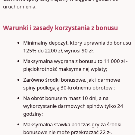
uruchomienia.
Warunki i zasady korzystania z bonusu
Minimalny depozyt, który uprawnia do bonusu
125% do 2200 zł, wynosi 90 zł;
Maksymalna wygrana z bonusu to 11 000 zł -
pięciokrotność maksymalnej wpłaty;
Zarówno środki bonusowe, jak i darmowe
spiny podlegają 30-krotnemu obrotowi;
Na obrót bonusem masz 10 dni, a na
wykorzystanie darmowych spinów tylko 24
godziny;
Maksymalna stawka podczas gry za środki
bonusowe nie może przekraczać 22 zł.