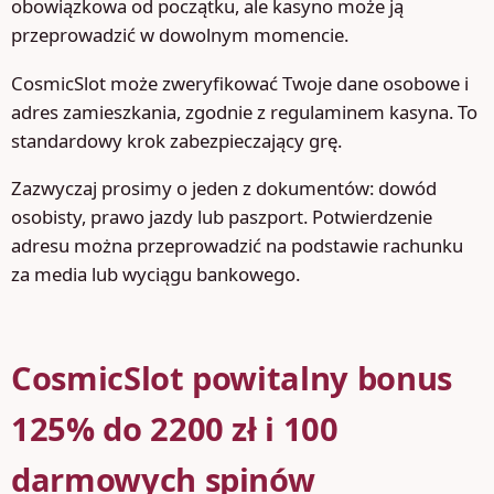
obowiązkowa od początku, ale kasyno może ją
przeprowadzić w dowolnym momencie.
CosmicSlot może zweryfikować Twoje dane osobowe i
adres zamieszkania, zgodnie z regulaminem kasyna. To
standardowy krok zabezpieczający grę.
Zazwyczaj prosimy o jeden z dokumentów: dowód
osobisty, prawo jazdy lub paszport. Potwierdzenie
adresu można przeprowadzić na podstawie rachunku
za media lub wyciągu bankowego.
CosmicSlot powitalny bonus
125% do 2200 zł i 100
darmowych spinów