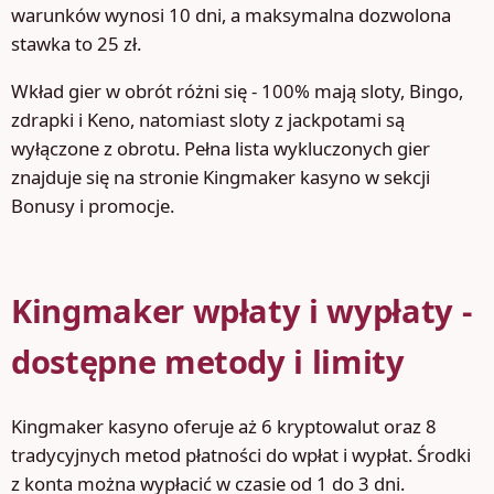
warunków wynosi 10 dni, a maksymalna dozwolona
stawka to 25 zł.
Wkład gier w obrót różni się - 100% mają sloty, Bingo,
zdrapki i Keno, natomiast sloty z jackpotami są
wyłączone z obrotu. Pełna lista wykluczonych gier
znajduje się na stronie Kingmaker kasyno w sekcji
Bonusy i promocje.
Kingmaker wpłaty i wypłaty -
dostępne metody i limity
Kingmaker kasyno oferuje aż 6 kryptowalut oraz 8
tradycyjnych metod płatności do wpłat i wypłat. Środki
z konta można wypłacić w czasie od 1 do 3 dni.