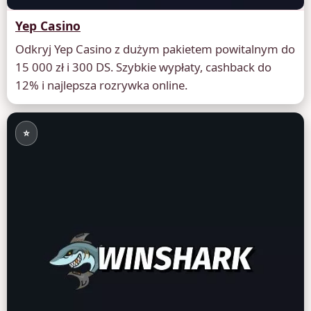
Yep Casino
Odkryj Yep Casino z dużym pakietem powitalnym do
15 000 zł i 300 DS. Szybkie wypłaty, cashback do
12% i najlepsza rozrywka online.