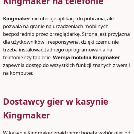
Kingmaker na telefonie
Kingmaker
nie oferuje aplikacji do pobrania, ale
pozwala na granie na urządzeniach mobilnych
bezpośrednio przez przeglądarkę. Strona jest przyjazna
dla użytkowników i responsywna, dzięki czemu nie
trzeba instalować żadnego oprogramowania na
telefonie czy tablecie.
Wersja mobilna Kingmaker
zapewnia dostęp do wszystkich funkcji znanych z wersji
na komputer.
Dostawcy gier w kasynie
Kingmaker
W kasynie Kingmaker znajdziemy bogaty wybór gier od