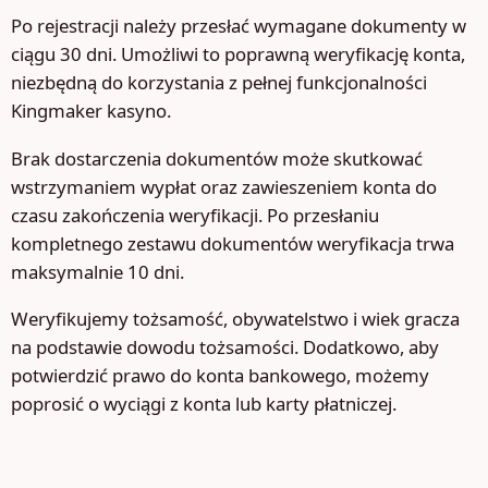
Po rejestracji należy przesłać wymagane dokumenty w
ciągu 30 dni. Umożliwi to poprawną weryfikację konta,
niezbędną do korzystania z pełnej funkcjonalności
Kingmaker kasyno.
Brak dostarczenia dokumentów może skutkować
wstrzymaniem wypłat oraz zawieszeniem konta do
czasu zakończenia weryfikacji. Po przesłaniu
kompletnego zestawu dokumentów weryfikacja trwa
maksymalnie 10 dni.
Weryfikujemy tożsamość, obywatelstwo i wiek gracza
na podstawie dowodu tożsamości. Dodatkowo, aby
potwierdzić prawo do konta bankowego, możemy
poprosić o wyciągi z konta lub karty płatniczej.