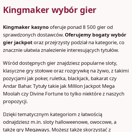
Kingmaker wybór gier
Kingmaker kasyno
oferuje ponad 8 500 gier od
sprawdzonych dostawców.
Oferujemy bogaty wybór
gier jackpot
oraz przejrzysty podział na kategorie, co
znacznie ułatwia znalezienie interesujących tytułów.
Wśród dostępnych gier znajdziesz popularne sloty,
klasyczne gry stołowe oraz rozgrywkę na żywo, z takimi
pozycjami jak poker, ruletka, blackjack, bakarat czy
Andar Bahar. Tytuły takie jak Million Jackpot Mega
Moolah czy Divine Fortune to tylko niektóre z naszych
propozycji.
Dzięki tematycznym kategoriom z łatwością
odnajdziesz m.in. sloty halloweenowe, owocowe, a
także gry Megaways. Możesz także skorzystać z