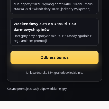
Min. depozyt 90 zł • Wymóg obrotu 40× • 10 dni • maks.
stawka 25 zł • wkład: sloty 100% (jackpoty wyłączone)
Weekendowy 50% do 3 150 zł + 50
darmowych spinów
Dostępny przy depozycie min. 90 zł • zasady zgodnie z
regulaminem promocji
Odbierz bonus
Link partnerski. 18+, graj odpowiedzialnie.
Kasyno promuje zasady odpowiedzialnej gry.