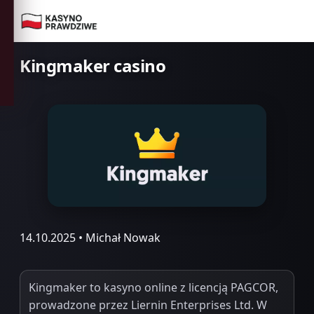
☰
Kingmaker casino
14.10.2025
•
Michał Nowak
Kingmaker to kasyno online z licencją PAGCOR,
prowadzone przez Liernin Enterprises Ltd. W