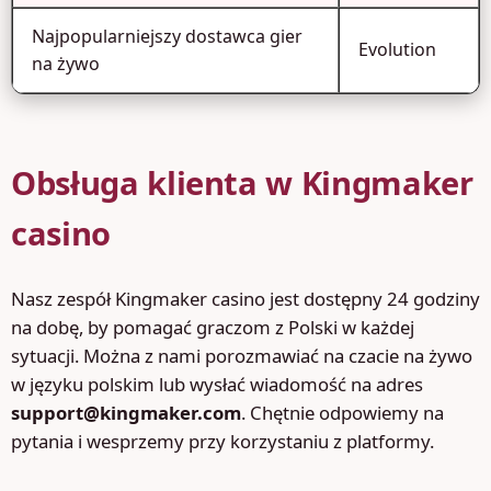
Najpopularniejszy dostawca gier
Evolution
na żywo
Obsługa klienta w Kingmaker
casino
Nasz zespół Kingmaker casino jest dostępny 24 godziny
na dobę, by pomagać graczom z Polski w każdej
sytuacji. Można z nami porozmawiać na czacie na żywo
w języku polskim lub wysłać wiadomość na adres
support@kingmaker.com
. Chętnie odpowiemy na
pytania i wesprzemy przy korzystaniu z platformy.