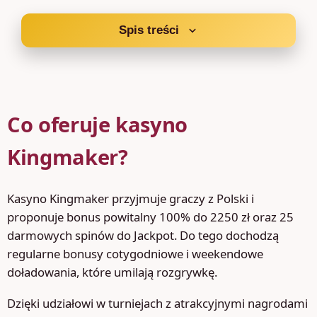
Spis treści
Co oferuje kasyno Kingmaker?
Kingmaker recenzja
Co oferuje kasyno
Kingmaker kasyno - kluczowe fakty i
Kingmaker?
przegląd
Jak zarejestrować się w Kingmaker kasyno
Kasyno Kingmaker przyjmuje graczy z Polski i
proponuje bonus powitalny 100% do 2250 zł oraz 25
Kingmaker - bonusy do 2250 zł i 25
darmowych spinów do Jackpot. Do tego dochodzą
darmowych spinów do jackpot
regularne bonusy cotygodniowe i weekendowe
doładowania, które umilają rozgrywkę.
Kingmaker wpłaty i wypłaty - dostępne
Dzięki udziałowi w turniejach z atrakcyjnymi nagrodami
metody i limity