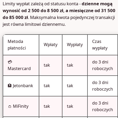
Limity wypłat zależą od statusu konta -
dzienne mogą
wynosić od 2 500 do 8 500 zł, a miesięczne od 31 500
do 85 000 zł
. Maksymalna kwota pojedynczej transakcji
jest równa limitowi dziennemu.
Metoda
Czas
Wpłaty
Wypłaty
płatności
wypłaty
💳
do 3 dni
tak
tak
Mastercard
roboczych
do 3 dni
🏦 Jetonbank
tak
tak
roboczych
do 3 dni
👛 MiFinity
tak
tak
roboczych