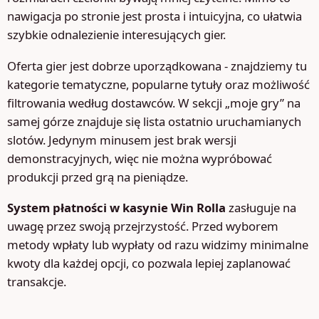
nawigacja po stronie jest prosta i intuicyjna, co ułatwia
szybkie odnalezienie interesujących gier.
Oferta gier jest dobrze uporządkowana - znajdziemy tu
kategorie tematyczne, popularne tytuły oraz możliwość
filtrowania według dostawców. W sekcji „moje gry” na
samej górze znajduje się lista ostatnio uruchamianych
slotów. Jedynym minusem jest brak wersji
demonstracyjnych, więc nie można wypróbować
produkcji przed grą na pieniądze.
System płatności w kasynie Win Rolla
zasługuje na
uwagę przez swoją przejrzystość. Przed wyborem
metody wpłaty lub wypłaty od razu widzimy minimalne
kwoty dla każdej opcji, co pozwala lepiej zaplanować
transakcje.