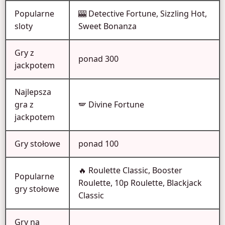
Popularne
🎰 Detective Fortune, Sizzling Hot,
sloty
Sweet Bonanza
Gry z
ponad 300
jackpotem
Najlepsza
gra z
🪽 Divine Fortune
jackpotem
Gry stołowe
ponad 100
🔥 Roulette Classic, Booster
Popularne
Roulette, 10p Roulette, Blackjack
gry stołowe
Classic
Gry na