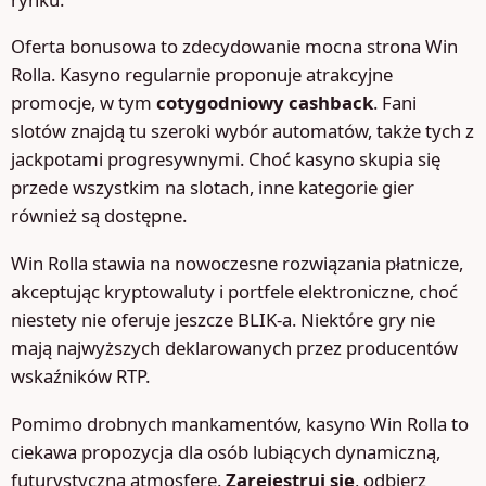
Wpłaty i wypłaty w kasynie Win Rolla -
Oferta bonusowa to zdecydowanie mocna strona Win
Mastercard, e-portfele i kryptowaluty
Rolla. Kasyno regularnie proponuje atrakcyjne
promocje, w tym
cotygodniowy cashback
. Fani
Blisko 9000 gier w Win Rolla kasyno - co
slotów znajdą tu szeroki wybór automatów, także tych z
znajdziemy w ofercie?
jackpotami progresywnymi. Choć kasyno skupia się
przede wszystkim na slotach, inne kategorie gier
Czy Win Rolla kasyno działa dobrze na
również są dostępne.
urządzeniach mobilnych?
Win Rolla stawia na nowoczesne rozwiązania płatnicze,
Ponad 80 dostawców gier w kasynie Win
akceptując kryptowaluty i portfele elektroniczne, choć
Rolla
niestety nie oferuje jeszcze BLIK-a. Niektóre gry nie
mają najwyższych deklarowanych przez producentów
Licencja hazardowa kasyna Win Rolla
wskaźników RTP.
Pomimo drobnych mankamentów, kasyno Win Rolla to
Czy obsługa klienta w kasynie Win Rolla
ciekawa propozycja dla osób lubiących dynamiczną,
jest naprawdę dostępna?
futurystyczną atmosferę.
Zarejestruj się
, odbierz