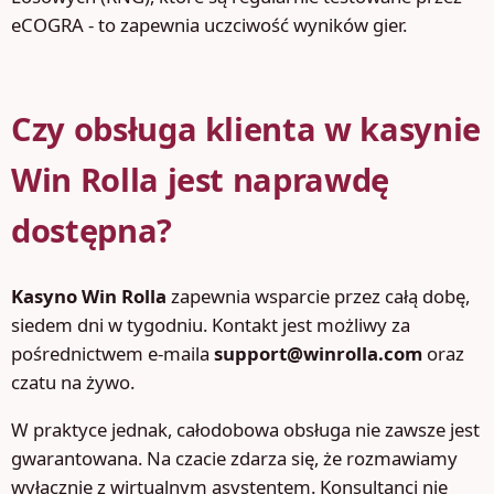
eCOGRA - to zapewnia uczciwość wyników gier.
Czy obsługa klienta w kasynie
Win Rolla jest naprawdę
dostępna?
Kasyno Win Rolla
zapewnia wsparcie przez całą dobę,
siedem dni w tygodniu. Kontakt jest możliwy za
pośrednictwem e-maila
support@winrolla.com
oraz
czatu na żywo.
W praktyce jednak, całodobowa obsługa nie zawsze jest
gwarantowana. Na czacie zdarza się, że rozmawiamy
wyłącznie z wirtualnym asystentem. Konsultanci nie