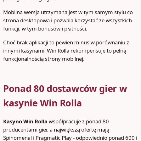
Mobilna wersja utrzymana jest w tym samym stylu co
strona desktopowa i pozwala korzystać ze wszystkich
funkcji, w tym bonusów i płatności.
Choć brak aplikacji to pewien minus w porównaniu z
innymi kasynami, Win Rolla rekompensuje to pełną
funkcjonalnością strony mobilnej.
Ponad 80 dostawców gier w
kasynie Win Rolla
Kasyno Win Rolla
współpracuje z ponad 80
producentami gier, a największą ofertę mają
Spinomenal i Pragmatic Play - odpowiednio ponad 600 i