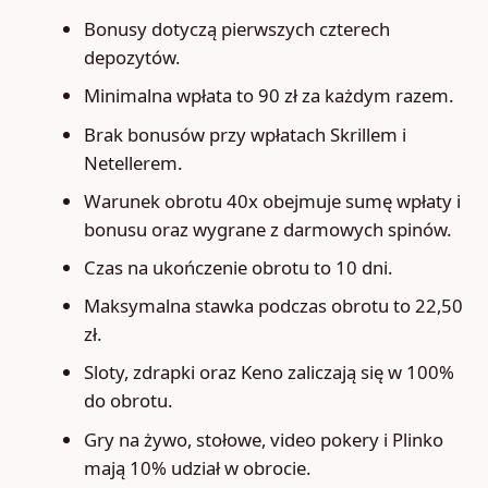
Bonusy dotyczą pierwszych czterech
depozytów.
Minimalna wpłata to 90 zł za każdym razem.
Brak bonusów przy wpłatach Skrillem i
Netellerem.
Warunek obrotu 40x obejmuje sumę wpłaty i
bonusu oraz wygrane z darmowych spinów.
Czas na ukończenie obrotu to 10 dni.
Maksymalna stawka podczas obrotu to 22,50
zł.
Sloty, zdrapki oraz Keno zaliczają się w 100%
do obrotu.
Gry na żywo, stołowe, video pokery i Plinko
mają 10% udział w obrocie.