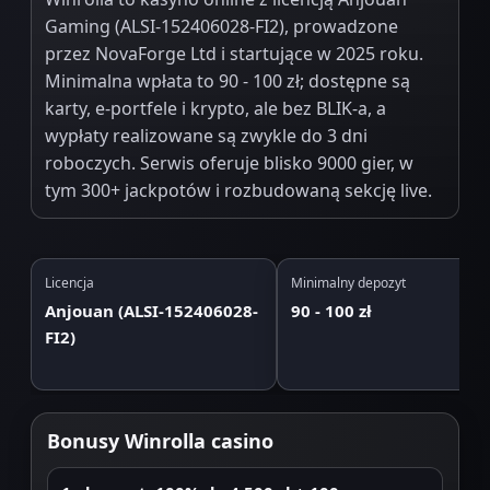
Gaming (ALSI-152406028-FI2), prowadzone
przez NovaForge Ltd i startujące w 2025 roku.
Minimalna wpłata to 90 - 100 zł; dostępne są
karty, e-portfele i krypto, ale bez BLIK-a, a
wypłaty realizowane są zwykle do 3 dni
roboczych. Serwis oferuje blisko 9000 gier, w
tym 300+ jackpotów i rozbudowaną sekcję live.
Licencja
Minimalny depozyt
Anjouan (ALSI-152406028-
90 - 100 zł
FI2)
Bonusy Winrolla casino