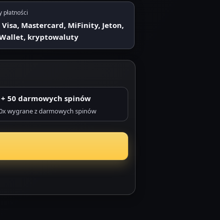
 płatności
 Visa, Mastercard, MiFinity, Jeton,
Wallet, kryptowaluty
R + 50 darmowych spinów
 40x wygrane z darmowych spinów