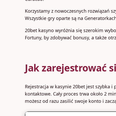
Korzystamy z nowoczesnych rozwiązań szy
Wszystkie gry oparte są na Generatorkac
20bet kasyno wyróżnia się szerokim wyb
Fortuny, by zdobywać bonusy, a także otr
Jak zarejestrować s
Rejestracja w kasynie 20bet jest szybka 
kontaktowe. Cały proces trwa około 2 mi
możesz od razu zasilić swoje konto i zacz