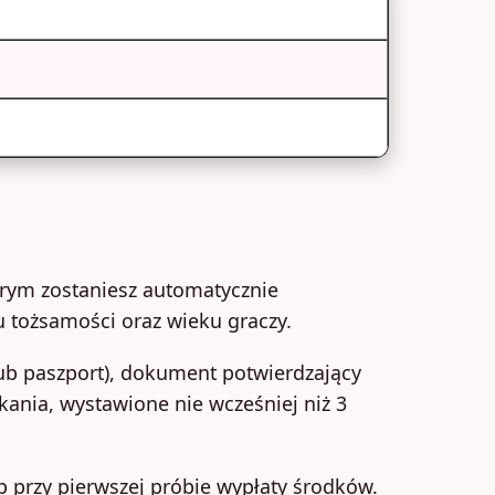
órym zostaniesz automatycznie
u tożsamości oraz wieku graczy.
ub paszport), dokument potwierdzający
ania, wystawione nie wcześniej niż 3
 przy pierwszej próbie wypłaty środków.