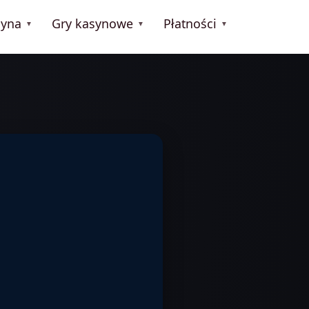
syna
Gry kasynowe
Płatności