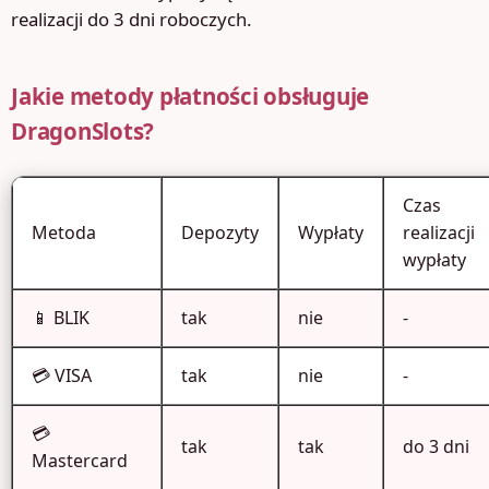
realizacji do 3 dni roboczych.
Jakie metody płatności obsługuje
DragonSlots?
Czas
Metoda
Depozyty
Wypłaty
realizacji
wypłaty
📱 BLIK
tak
nie
-
💳 VISA
tak
nie
-
💳
tak
tak
do 3 dni
Mastercard