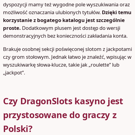
dyspozycji mamy też wygodne pole wyszukiwania oraz
możliwość oznaczania ulubionych tytułów.
Dzięki temu
korzystanie z bogatego katalogu jest szczególnie
proste.
Dodatkowym plusem jest dostęp do wersji
demonstracyjnych bez konieczności zakładania konta.
Brakuje osobnej sekcji poświęconej slotom z jackpotami
czy grom stołowym. Jednak łatwo je znaleźć, wpisując w
wyszukiwarkę słowa-klucze, takie jak „roulette” lub
„jackpot”.
Czy DragonSlots kasyno jest
przystosowane do graczy z
Polski?