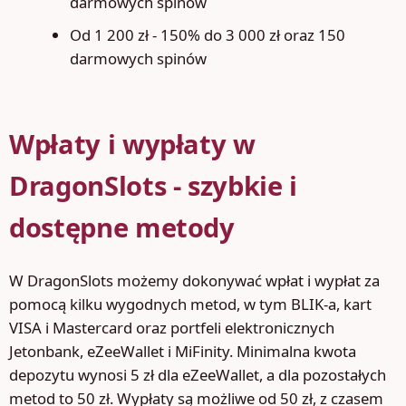
darmowych spinów
Od 1 200 zł - 150% do 3 000 zł oraz 150
darmowych spinów
Wpłaty i wypłaty w
DragonSlots - szybkie i
dostępne metody
W DragonSlots możemy dokonywać wpłat i wypłat za
pomocą kilku wygodnych metod, w tym BLIK-a, kart
VISA i Mastercard oraz portfeli elektronicznych
Jetonbank, eZeeWallet i MiFinity. Minimalna kwota
depozytu wynosi 5 zł dla eZeeWallet, a dla pozostałych
metod to 50 zł. Wypłaty są możliwe od 50 zł, z czasem