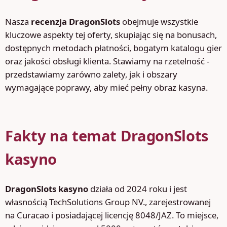
Czy DragonSlots kasyno jest
przystosowane do graczy z Polski?
Nasza
recenzja DragonSlots
obejmuje wszystkie
kluczowe aspekty tej oferty, skupiając się na bonusach,
dostępnych metodach płatności, bogatym katalogu gier
oraz jakości obsługi klienta. Stawiamy na rzetelność -
przedstawiamy zarówno zalety, jak i obszary
wymagające poprawy, aby mieć pełny obraz kasyna.
Fakty na temat DragonSlots
kasyno
DragonSlots kasyno
działa od 2024 roku i jest
własnością TechSolutions Group NV., zarejestrowanej
na Curacao i posiadającej licencję 8048/JAZ. To miejsce,