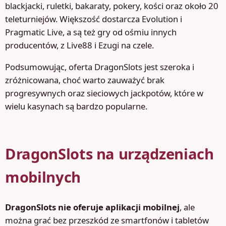
blackjacki, ruletki, bakaraty, pokery, kości oraz około 20
teleturniejów. Większość dostarcza Evolution i
Pragmatic Live, a są też gry od ośmiu innych
producentów, z Live88 i Ezugi na czele.
Podsumowując, oferta DragonSlots jest szeroka i
zróżnicowana, choć warto zauważyć brak
progresywnych oraz sieciowych jackpotów, które w
wielu kasynach są bardzo popularne.
DragonSlots na urządzeniach
mobilnych
DragonSlots nie oferuje aplikacji mobilnej
, ale
można grać bez przeszkód ze smartfonów i tabletów