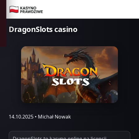
☰
DragonSlots casino
14.10.2025
•
Michał Nowak
DragonSlots to kasyno online na licencji