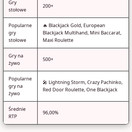
Gry
200+
stołowe
Popularne
🔥 Blackjack Gold, European
gry
Blackjack Multihand, Mini Baccarat,
stołowe
Maxi Roulette
Gry na
500+
żywo
Popularne
🎤 Lightning Storm, Crazy Pachinko,
gry na
Red Door Roulette, One Blackjack
żywo
Średnie
96,00%
RTP