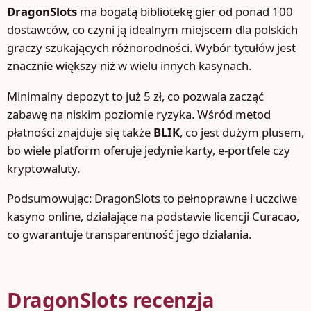
dostępne metody
DragonSlots
ma bogatą bibliotekę gier od ponad 100
dostawców, co czyni ją idealnym miejscem dla polskich
Wybór gier w DragonSlots Casino
graczy szukających różnorodności. Wybór tytułów jest
znacznie większy niż w wielu innych kasynach.
DragonSlots na urządzeniach mobilnych
Minimalny depozyt to już 5 zł, co pozwala zacząć
Dostawcy oprogramowania do
zabawę na niskim poziomie ryzyka. Wśród metod
DragonSlots kasyno
płatności znajduje się także
BLIK
, co jest dużym plusem,
bo wiele platform oferuje jedynie karty, e-portfele czy
licencja kasyna DragonSlots
kryptowaluty.
Podsumowując: DragonSlots to pełnoprawne i uczciwe
Jakość obsługi klienta w DragonSlots
kasyno online, działające na podstawie licencji Curacao,
Casino
co gwarantuje transparentność jego działania.
Wygląd, nawigacja i funkcjonalność
kasyna DragonSlots
DragonSlots recenzja