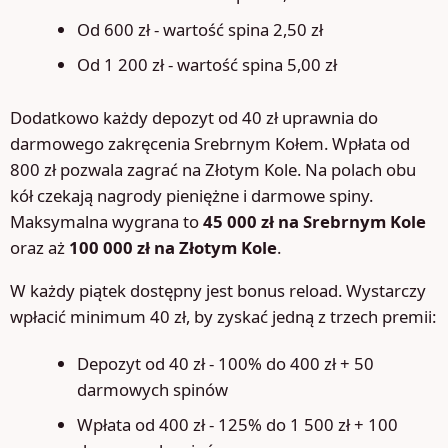
Od 600 zł - wartość spina 2,50 zł
Od 1 200 zł - wartość spina 5,00 zł
Dodatkowo każdy depozyt od 40 zł uprawnia do
darmowego zakręcenia Srebrnym Kołem. Wpłata od
800 zł pozwala zagrać na Złotym Kole. Na polach obu
kół czekają nagrody pieniężne i darmowe spiny.
Maksymalna wygrana to
45 000 zł na Srebrnym Kole
oraz aż
100 000 zł na Złotym Kole
.
W każdy piątek dostępny jest bonus reload. Wystarczy
wpłacić minimum 40 zł, by zyskać jedną z trzech premii:
Depozyt od 40 zł - 100% do 400 zł + 50
darmowych spinów
Wpłata od 400 zł - 125% do 1 500 zł + 100