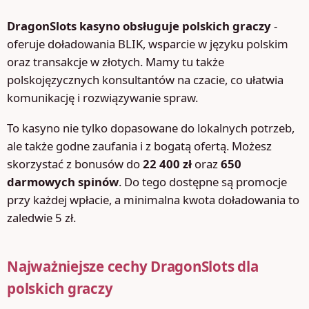
DragonSlots kasyno obsługuje polskich graczy
-
oferuje doładowania BLIK, wsparcie w języku polskim
oraz transakcje w złotych. Mamy tu także
polskojęzycznych konsultantów na czacie, co ułatwia
komunikację i rozwiązywanie spraw.
To kasyno nie tylko dopasowane do lokalnych potrzeb,
ale także godne zaufania i z bogatą ofertą. Możesz
skorzystać z bonusów do
22 400 zł
oraz
650
darmowych spinów
. Do tego dostępne są promocje
przy każdej wpłacie, a minimalna kwota doładowania to
zaledwie 5 zł.
Najważniejsze cechy DragonSlots dla
polskich graczy