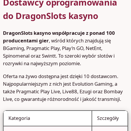
Dostawcy oprogramowania
do DragonSlots kasyno
DragonSlots kasyno współpracuje z ponad 100
producentami gier
, wśród których znajdują się
BGaming, Pragmatic Play, Play’n GO, NetEnt,
Spinomenal oraz Swintt. To szeroki wybór slotów i
rozrywki na najwyższym poziomie.
Oferta na żywo dostępna jest dzięki 10 dostawcom.
Najpopularniejszym z nich jest Evolution Gaming, a
także Pragmatic Play Live, Live88, Ezugi oraz Bombay
Live, co gwarantuje różnorodność i jakość transmisji.
Kategoria
Szczegóły