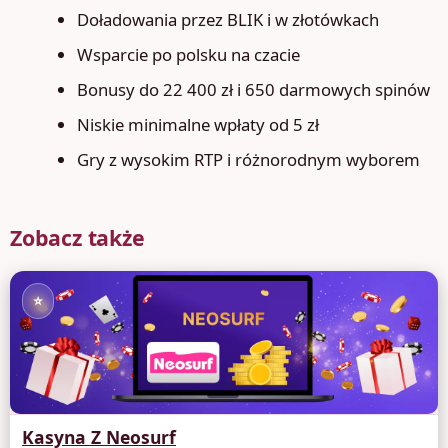
Doładowania przez BLIK i w złotówkach
Wsparcie po polsku na czacie
Bonusy do 22 400 zł i 650 darmowych spinów
Niskie minimalne wpłaty od 5 zł
Gry z wysokim RTP i różnorodnym wyborem
Zobacz także
Kasyna Z Neosurf