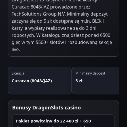
Curacao 8048/JAZ prowadzone przez
TechSolutions Group N.V. Minimalny depozyt
zaczyna się od 5 zł; dostępne są m.in. BLIK i
karty, a wypłaty realizowane są do 3 dni
roboczych. W katalogu znajdziesz ponad 6500
gier, w tym 5500+ slotów i rozbudowaną sekcję
live.
Licencja
Minimalny depozyt
Curacao (8048/JAZ)
5 zł
Bonusy DragonSlots casino
Pakiet powitalny do 22 400 zł + 650