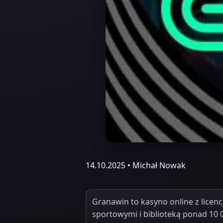
14.10.2025
•
Michał Nowak
Granawin to kasyno online z licen
sportowymi i biblioteką ponad 10 