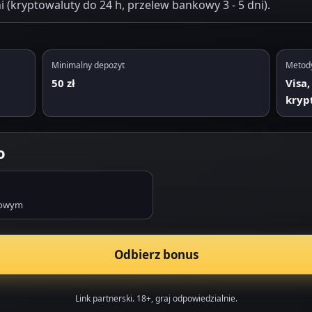
i (kryptowaluty do 24 h, przelew bankowy 3 - 5 dni).
Minimalny depozyt
Metody
50 zł
Visa,
kryp
o
dłowym
Odbierz bonus
Link partnerski. 18+, graj odpowiedzialnie.