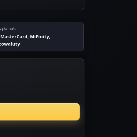
 płatności
 MasterCard, MiFinity,
towaluty