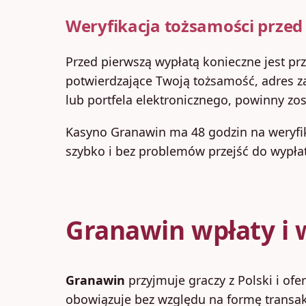
Weryfikacja tożsamości przed
Przed pierwszą wypłatą konieczne jest pr
potwierdzające Twoją tożsamość, adres z
lub portfela elektronicznego, powinny zos
Kasyno Granawin ma 48 godzin na weryfik
szybko i bez problemów przejść do wypła
Granawin wpłaty i 
Granawin
przyjmuje graczy z Polski i of
obowiązuje bez względu na formę transakc