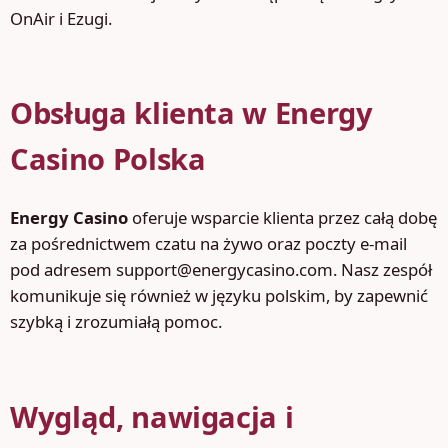
OnAir i Ezugi.
Obsługa klienta w Energy
Casino Polska
Energy Casino
oferuje wsparcie klienta przez całą dobę
za pośrednictwem czatu na żywo oraz poczty e-mail
pod adresem
support@energycasino.com
. Nasz zespół
komunikuje się również w języku polskim, by zapewnić
szybką i zrozumiałą pomoc.
Wygląd, nawigacja i