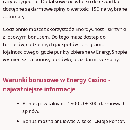
razy w tygodniu. Dodatkowo od wtorku do czwartku
dostępne są darmowe spiny o wartości 150 na wybrane
automaty.
Codziennie możesz skorzystać z EnergyChest - skrzynki
z losowym bonusem. Do tego masz dostęp do
turniejów, codziennych jackpotów i programu
lojalnościowego, gdzie punkty zbierane w EnergyShopie
wymienisz na bonusy, gotówkę oraz darmowe spiny.
Warunki bonusowe w Energy Casino -
najważniejsze informacje
Bonus powitalny do 1500 zł + 300 darmowych
spinów.
Bonus można anulować w sekcji „Moje konto”.