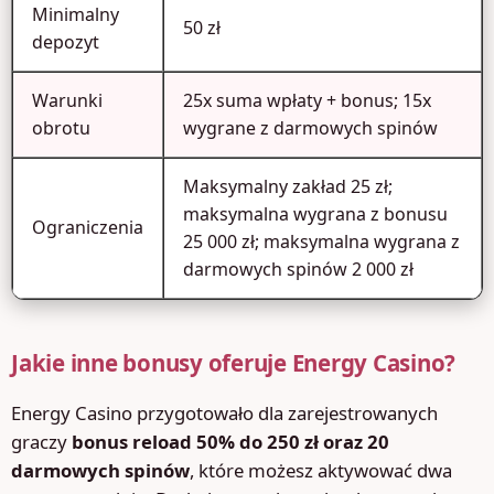
Minimalny
50 zł
depozyt
Warunki
25x suma wpłaty + bonus; 15x
obrotu
wygrane z darmowych spinów
Maksymalny zakład 25 zł;
maksymalna wygrana z bonusu
Ograniczenia
25 000 zł; maksymalna wygrana z
darmowych spinów 2 000 zł
Jakie inne bonusy oferuje Energy Casino?
Energy Casino przygotowało dla zarejestrowanych
graczy
bonus reload 50% do 250 zł oraz 20
darmowych spinów
, które możesz aktywować dwa