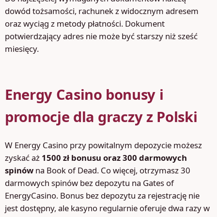
dowód tożsamości, rachunek z widocznym adresem
oraz wyciąg z metody płatności. Dokument
potwierdzający adres nie może być starszy niż sześć
miesięcy.
Energy Casino bonusy i
promocje dla graczy z Polski
W Energy Casino przy powitalnym depozycie możesz
zyskać aż
1500 zł bonusu oraz 300 darmowych
spinów
na Book of Dead. Co więcej, otrzymasz 30
darmowych spinów bez depozytu na Gates of
EnergyCasino. Bonus bez depozytu za rejestrację nie
jest dostępny, ale kasyno regularnie oferuje dwa razy w