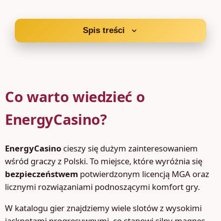
Spis treści
Co warto wiedzieć o EnergyCasino?
Energy Casino recenzja
Co warto wiedzieć o
Energy Casino - podstawowe informacje i
EnergyCasino?
przegląd
Jak zarejestrować się w kasynie Energy
EnergyCasino
cieszy się dużym zainteresowaniem
Casino?
wśród graczy z Polski. To miejsce, które wyróżnia się
bezpieczeństwem
potwierdzonym licencją MGA oraz
Energy Casino bonusy i promocje dla
licznymi rozwiązaniami podnoszącymi komfort gry.
graczy z Polski
W katalogu gier znajdziemy wiele slotów z wysokimi
jackpotami progresywnymi, co stanowi silny magnes