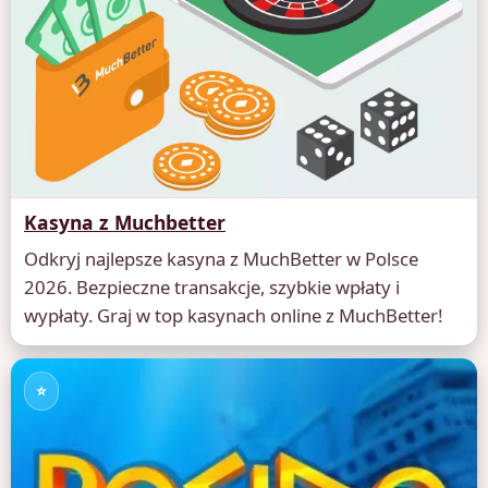
Kasyna z Muchbetter
Odkryj najlepsze kasyna z MuchBetter w Polsce
2026. Bezpieczne transakcje, szybkie wpłaty i
wypłaty. Graj w top kasynach online z MuchBetter!