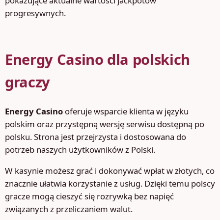
pokazujące aktualne wartości jackpotów
progresywnych.
Energy Casino dla polskich
graczy
Energy Casino
oferuje wsparcie klienta w języku
polskim oraz przystępną wersję serwisu dostępną po
polsku. Strona jest przejrzysta i dostosowana do
potrzeb naszych użytkowników z Polski.
W kasynie możesz grać i dokonywać wpłat w złotych, co
znacznie ułatwia korzystanie z usług. Dzięki temu polscy
gracze mogą cieszyć się rozrywką bez napięć
związanych z przeliczaniem walut.