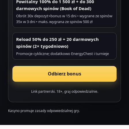
Powitalny 100% do 1 500 zł + do 300
darmowych spinów (Book of Dead)
Obrót 30x depozyt+bonus w 15 dni • wygrane ze spinów
35x w 3 dni • maks. wygrana ze spinów 500 zł
Reload 50% do 250 zł + 20 darmowych
spinów (2× tygodniowo)
Promocje cykliczne; dodatkowo EnergyChest i turnieje
Odbierz bonus
Link partnerski. 18+, graj odpowiedzialnie.
Kasyno promuje zasady odpowiedzialnej gry.