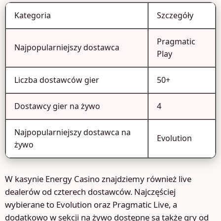
Kategoria
Szczegóły
Pragmatic
Najpopularniejszy dostawca
Play
Liczba dostawców gier
50+
Dostawcy gier na żywo
4
Najpopularniejszy dostawca na
Evolution
żywo
W kasynie Energy Casino znajdziemy również live
dealerów od czterech dostawców. Najczęściej
wybierane to Evolution oraz Pragmatic Live, a
dodatkowo w sekcji na żywo dostępne są także gry od