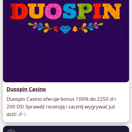
Duospin Casino
Duospin Casino oferuje bonus 100% do 2250 zł i
200 DS! Sprawdź recenzję i zacznij wygrywać już
dziś! 🎉✨