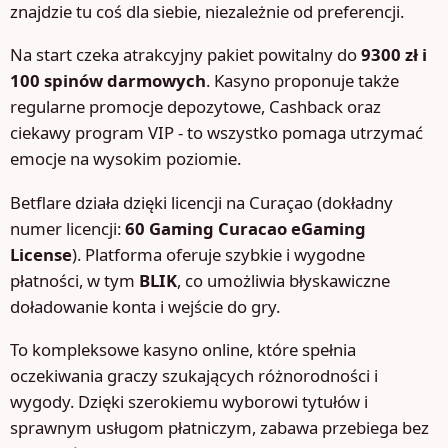
znajdzie tu coś dla siebie, niezależnie od preferencji.
Betflare wpłaty i wypłaty
Na start czeka atrakcyjny pakiet powitalny do
9300 zł i
100 spinów darmowych
. Kasyno proponuje także
Betflare wybór gier
regularne promocje depozytowe, Cashback oraz
ciekawy program VIP - to wszystko pomaga utrzymać
Betflare na urządzeniach mobilnych
emocje na wysokim poziomie.
Dział wsparcia klienta
Betflare działa dzięki licencji na Curaçao (dokładny
numer licencji:
60 Gaming Curacao eGaming
Wygląd, nawigacja i przyjazność
License
). Platforma oferuje szybkie i wygodne
użytkownika
płatności, w tym
BLIK
, co umożliwia błyskawiczne
doładowanie konta i wejście do gry.
Betflare dla polskich graczy
To kompleksowe kasyno online, które spełnia
oczekiwania graczy szukających różnorodności i
wygody. Dzięki szerokiemu wyborowi tytułów i
sprawnym usługom płatniczym, zabawa przebiega bez