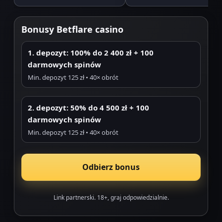
Bonusy Betflare casino
1. depozyt: 100% do 2 400 zł + 100
darmowych spinów
Min. depozyt 125 zł • 40× obrót
2. depozyt: 50% do 4 500 zł + 100
darmowych spinów
Min. depozyt 125 zł • 40× obrót
Odbierz bonus
Link partnerski. 18+, graj odpowiedzialnie.