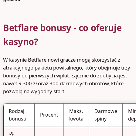
Betflare bonusy - co oferuje
kasyno?
W kasynie Betflare nowi gracze mogą skorzystać z
atrakcyjnego pakietu powitalnego, który obejmuje trzy
bonusy od pierwszych wpłat. Łącznie do zdobycia jest
nawet 9 300 zł oraz 300 darmowych obrotów, które
pozwolą na wygodny start.
Rodzaj
Maks.
Darmowe
Min
Procent
bonusu
kwota
spiny
de
🏆