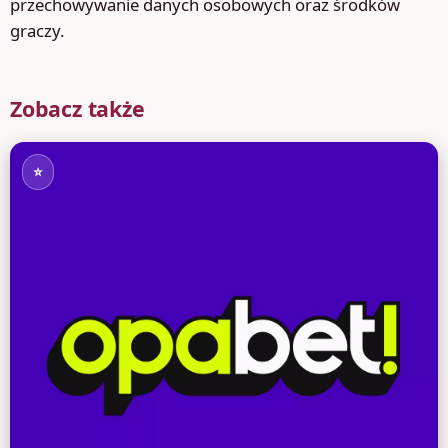
przechowywanie danych osobowych oraz środków
graczy.
Zobacz także