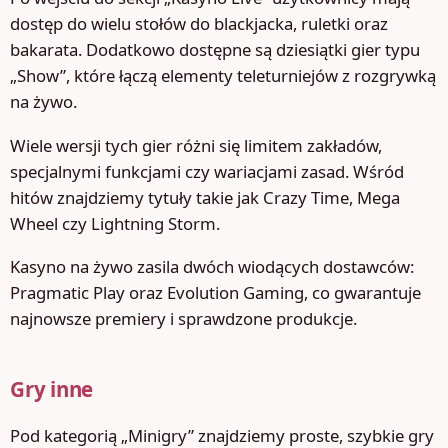
dostęp do wielu stołów do blackjacka, ruletki oraz
bakarata. Dodatkowo dostępne są dziesiątki gier typu
„Show”, które łączą elementy teleturniejów z rozgrywką
na żywo.
Wiele wersji tych gier różni się limitem zakładów,
specjalnymi funkcjami czy wariacjami zasad. Wśród
hitów znajdziemy tytuły takie jak Crazy Time, Mega
Wheel czy Lightning Storm.
Kasyno na żywo zasila dwóch wiodących dostawców:
Pragmatic Play oraz Evolution Gaming, co gwarantuje
najnowsze premiery i sprawdzone produkcje.
Gry inne
Pod kategorią „Minigry” znajdziemy proste, szybkie gry