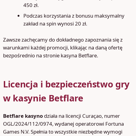
450 zł.
Podczas korzystania z bonusu maksymalny
zakład na spin wynosi 20 zł.
Zawsze zachęcamy do dokładnego zapoznania się z
warunkami każdej promocji, klikając na daną ofertę
bezpośrednio na stronie kasyna Betflare.
Licencja i bezpieczeństwo gry
w kasynie Betflare
Betflare kasyno
działa na licencji Curaçao, numer
OGL/2024/112/0974, wydanej operatorowi Fortuna
Games N.V. Spełnia to wszystkie niezbędne wymogi