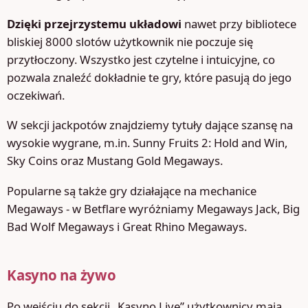
Dzięki przejrzystemu układowi
nawet przy bibliotece
bliskiej 8000 slotów użytkownik nie poczuje się
przytłoczony. Wszystko jest czytelne i intuicyjne, co
pozwala znaleźć dokładnie te gry, które pasują do jego
oczekiwań.
W sekcji jackpotów znajdziemy tytuły dające szansę na
wysokie wygrane, m.in. Sunny Fruits 2: Hold and Win,
Sky Coins oraz Mustang Gold Megaways.
Popularne są także gry działające na mechanice
Megaways - w Betflare wyróżniamy Megaways Jack, Big
Bad Wolf Megaways i Great Rhino Megaways.
Kasyno na żywo
Po wejściu do sekcji „Kasyno Live” użytkownicy mają