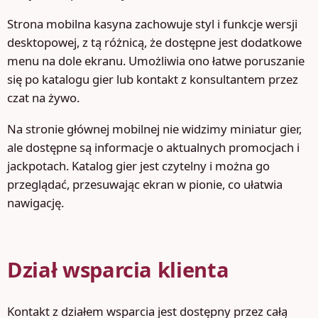
Strona mobilna kasyna zachowuje styl i funkcje wersji
desktopowej, z tą różnicą, że dostępne jest dodatkowe
menu na dole ekranu. Umożliwia ono łatwe poruszanie
się po katalogu gier lub kontakt z konsultantem przez
czat na żywo.
Na stronie głównej mobilnej nie widzimy miniatur gier,
ale dostępne są informacje o aktualnych promocjach i
jackpotach. Katalog gier jest czytelny i można go
przeglądać, przesuwając ekran w pionie, co ułatwia
nawigację.
Dział wsparcia klienta
Kontakt z działem wsparcia jest dostępny przez całą