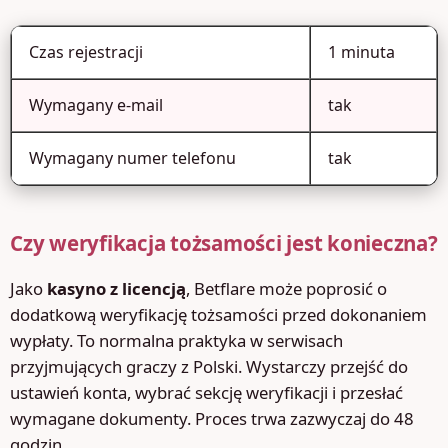
Czas rejestracji
1 minuta
Wymagany e-mail
tak
Wymagany numer telefonu
tak
Czy weryfikacja tożsamości jest konieczna?
Jako
kasyno z licencją
, Betflare może poprosić o
dodatkową weryfikację tożsamości przed dokonaniem
wypłaty. To normalna praktyka w serwisach
przyjmujących graczy z Polski. Wystarczy przejść do
ustawień konta, wybrać sekcję weryfikacji i przesłać
wymagane dokumenty. Proces trwa zazwyczaj do 48
godzin.