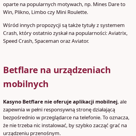
oparte na popularnych motywach, np. Mines Dare to
Win, Plikno, Limbo czy Mini Roulette.
Wśród innych propozycji są także tytuły z systemem
Crash, który ostatnio zyskał na popularności: Aviatrix,
Speed Crash, Spaceman oraz Aviator.
Betflare na urządzeniach
mobilnych
Kasyno Betflare nie oferuje aplikacji mobilnej
, ale
zapewnia w pełni responsywną stronę działającą
bezpośrednio w przeglądarce na telefonie. To oznacza,
że nie trzeba nic instalować, by szybko zacząć grać na
urządzeniu przenośnym.